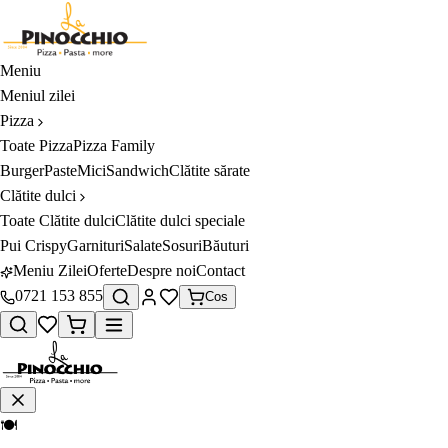
Meniu
Meniul zilei
Pizza
Toate
Pizza
Pizza Family
Burger
Paste
Mici
Sandwich
Clătite sărate
Clătite dulci
Toate
Clătite dulci
Clătite dulci speciale
Pui Crispy
Garnituri
Salate
Sosuri
Băuturi
Meniu Zilei
Oferte
Despre noi
Contact
0721 153 855
Cos
🍽️