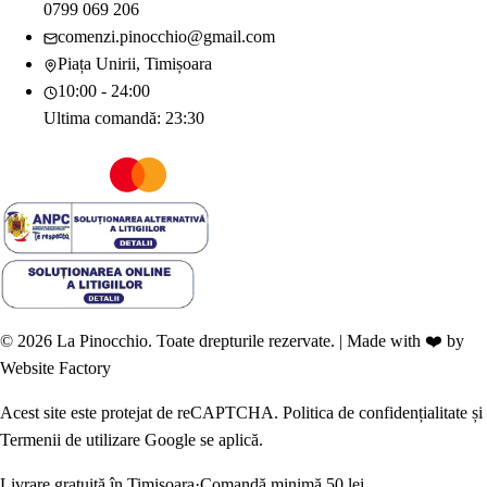
0799 069 206
comenzi.pinocchio@gmail.com
Piața Unirii, Timișoara
10:00 - 24:00
Ultima comandă:
23:30
©
2026
La Pinocchio. Toate drepturile rezervate.
|
Made with ❤️ by
Website Factory
Acest site este protejat de reCAPTCHA.
Politica de confidențialitate
și
Termenii de utilizare
Google se aplică.
Livrare gratuită în Timișoara
·
Comandă minimă
50
lei