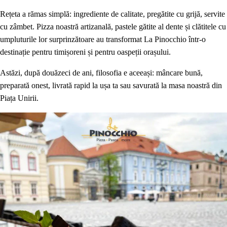
Rețeta a rămas simplă: ingrediente de calitate, pregătite cu grijă, servite
cu zâmbet. Pizza noastră artizanală, pastele gătite al dente și clătitele cu
umpluturile lor surprinzătoare au transformat La Pinocchio într-o
destinație pentru timișoreni și pentru oaspeții orașului.
Astăzi, după douăzeci de ani, filosofia e aceeași: mâncare bună,
preparată onest, livrată rapid la ușa ta sau savurată la masa noastră din
Piața Unirii.