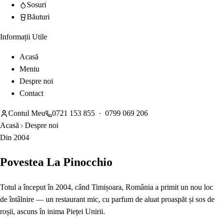
Sosuri
Băuturi
Informații Utile
Acasă
Meniu
Despre noi
Contact
Contul Meu
0721 153 855
·
0799 069 206
Acasă
Despre noi
Din
2004
Povestea La Pinocchio
Totul a început în 2004, când
Timișoara, România
a primit un nou loc
de întâlnire — un restaurant mic, cu parfum de aluat proaspăt și sos de
roșii, ascuns în inima Pieței Unirii.