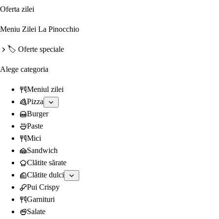
Oferta zilei
Meniu Zilei La Pinocchio
🏷️ Oferte speciale
Alege categoria
Meniul zilei
Pizza
Burger
Paste
Mici
Sandwich
Clătite sărate
Clătite dulci
Pui Crispy
Garnituri
Salate