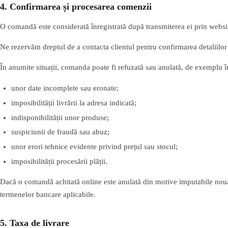
4. Confirmarea și procesarea comenzii
O comandă este considerată înregistrată după transmiterea ei prin website 
Ne rezervăm dreptul de a contacta clientul pentru confirmarea detaliilor 
În anumite situații, comanda poate fi refuzată sau anulată, de exemplu î
unor date incomplete sau eronate;
imposibilității livrării la adresa indicată;
indisponibilității unor produse;
suspiciunii de fraudă sau abuz;
unor erori tehnice evidente privind prețul sau stocul;
imposibilității procesării plății.
Dacă o comandă achitată online este anulată din motive imputabile nouă s
termenelor bancare aplicabile.
5. Taxa de livrare