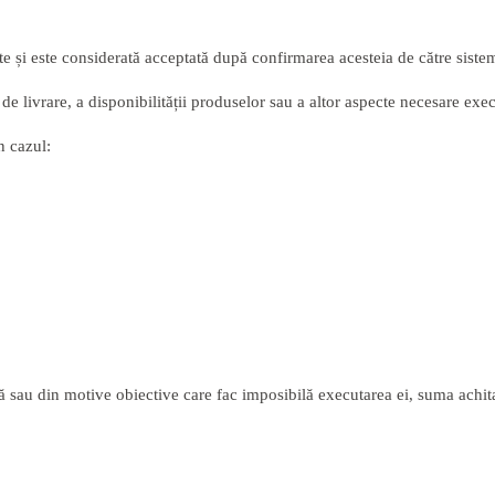
și este considerată acceptată după confirmarea acesteia de către sistemul 
de livrare, a disponibilității produselor sau a altor aspecte necesare exe
n cazul:
au din motive obiective care fac imposibilă executarea ei, suma achitată