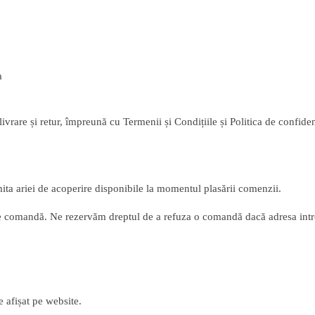
a
ivrare și retur, împreună cu Termenii și Condițiile și Politica de confidenț
ita ariei de acoperire disponibile la momentul plasării comenzii.
 de comandă. Ne rezervăm dreptul de a refuza o comandă dacă adresa introd
 afișat pe website.