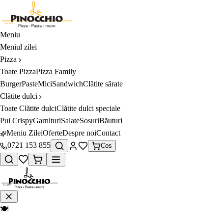
Meniu
Meniul zilei
Pizza
Toate
Pizza
Pizza Family
Burger
Paste
Mici
Sandwich
Clătite sărate
Clătite dulci
Toate
Clătite dulci
Clătite dulci speciale
Pui Crispy
Garnituri
Salate
Sosuri
Băuturi
Meniu Zilei
Oferte
Despre noi
Contact
0721 153 855
Cos
🍽️