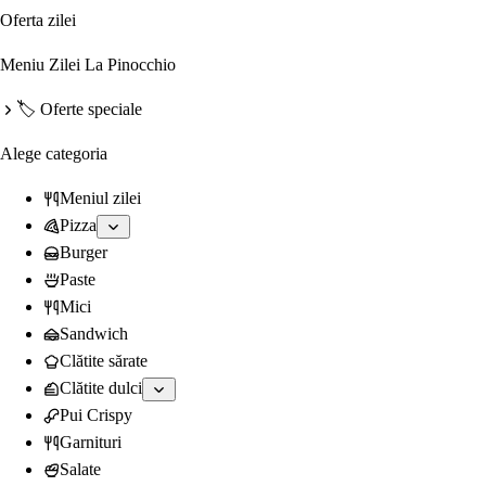
Oferta zilei
Meniu Zilei La Pinocchio
🏷️ Oferte speciale
Alege categoria
Meniul zilei
Pizza
Burger
Paste
Mici
Sandwich
Clătite sărate
Clătite dulci
Pui Crispy
Garnituri
Salate