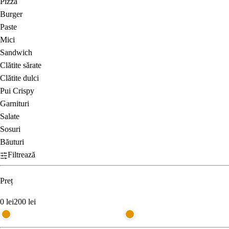
Pizza
Burger
Paste
Mici
Sandwich
Clătite sărate
Clătite dulci
Pui Crispy
Garnituri
Salate
Sosuri
Băuturi
Filtrează
Preț
0
lei
200
lei