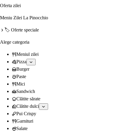
Oferta zilei
Meniu Zilei La Pinocchio
🏷️ Oferte speciale
Alege categoria
Meniul zilei
Pizza
Burger
Paste
Mici
Sandwich
Clătite sărate
Clătite dulci
Pui Crispy
Garnituri
Salate