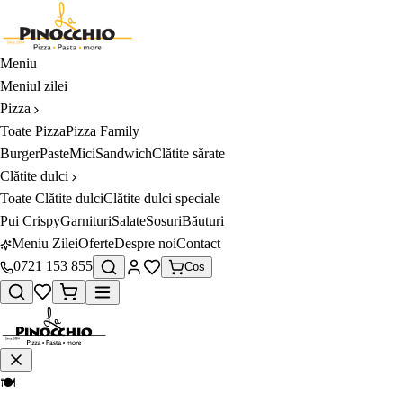
Meniu
Meniul zilei
Pizza
Toate
Pizza
Pizza Family
Burger
Paste
Mici
Sandwich
Clătite sărate
Clătite dulci
Toate
Clătite dulci
Clătite dulci speciale
Pui Crispy
Garnituri
Salate
Sosuri
Băuturi
Meniu Zilei
Oferte
Despre noi
Contact
0721 153 855
Cos
🍽️