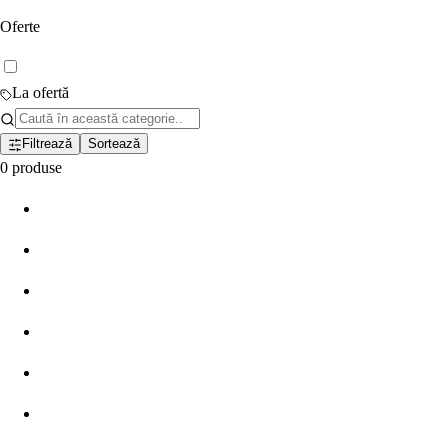
Oferte
La ofertă
Filtrează
Sortează
0
produse